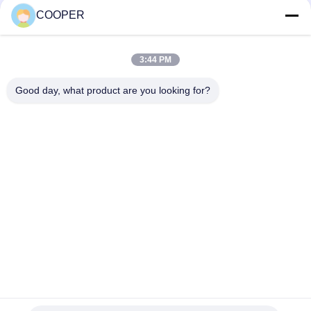
KONTAK
COOPER
3:44 PM
Bad Request
Semua
Good day, what product are you looking for?
Bus Coaster Bekas
Bus Yutong Bekas
Bus Mini Bekas
Truk Traktor Bekas
Truk Dump Bekas
Bus Pelatih Bekas
Bus Tur Bekas
Truk kargo bekas
Berlangganan