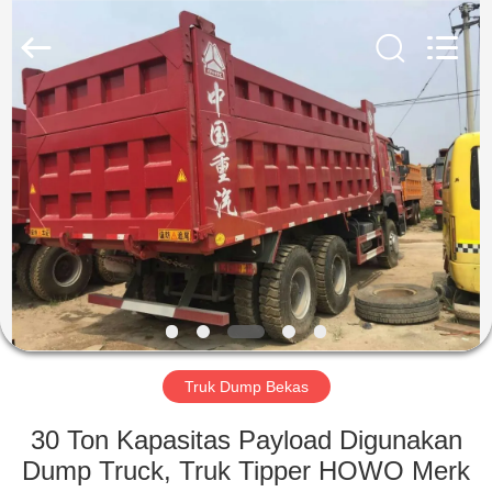
ZHENGZHOU
COOPER
INDUSTRY
CO.,
LTD..
All
Rights
Reserved.
RUMAH
PRODUK
TENTANG
KAMI
TUR
PABRIK
Truk Dump Bekas
30 Ton Kapasitas Payload Digunakan
KONTROL
Dump Truck, Truk Tipper HOWO Merk