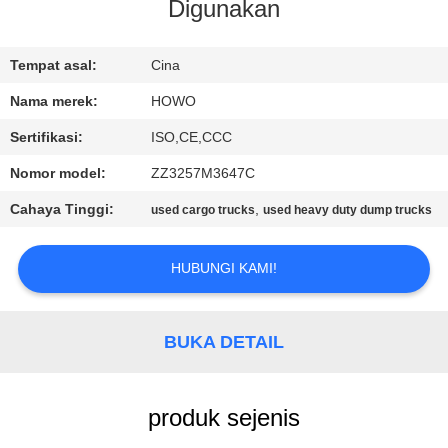
KUALITAS
Digunakan
HUBUNGI
Tempat asal:
Cina
KAMI
Nama merek:
HOWO
Sertifikasi:
ISO,CE,CCC
PERMINTAAN
Nomor model:
ZZ3257M3647C
PENAWARAN
Cahaya Tinggi:
,
used cargo trucks
used heavy duty dump trucks
SITEMAP
HUBUNGI KAMI!
KEBIJAKAN
BUKA DETAIL
PRIVASI
produk sejenis