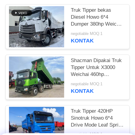
Truk Tipper bekas
Diesel Howo 6*4
Dumper 380hp Weichai
Hohan Model 20-40 Ton
negotiable MOQ:1
Loading Euro 3
KONTAK
Shacman Dipakai Truk
Tipper Untuk X3000
Weichai 460hp
Pengangkutan Bahan
negotiable MOQ:1
Bangunan 2021 Tahun
KONTAK
Hande Axle
Truk Tipper 420HP
Sinotruk Howo 6*4
Drive Mode Leaf Spring
Sands Transport LHD
negotiable MOQ:1