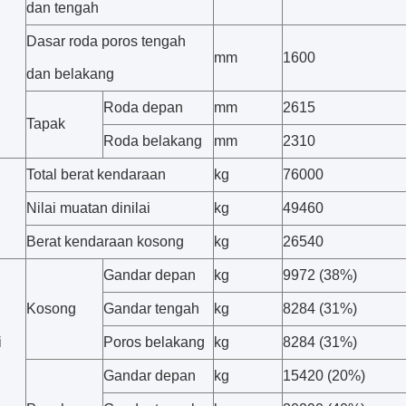
dan tengah
Dasar roda poros tengah
mm
1600
dan belakang
Roda depan
mm
2615
Tapak
Roda belakang
mm
2310
Total berat kendaraan
kg
76000
Nilai muatan dinilai
kg
49460
Berat kendaraan kosong
kg
26540
Gandar depan
kg
9972 (38%)
Kosong
Gandar tengah
kg
8284 (31%)
i
Poros belakang
kg
8284 (31%)
Gandar depan
kg
15420 (20%)