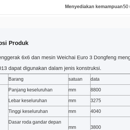
Menyediakan kemampuan
50 
psi Produk
nggerak 6x6 dan mesin Weichai Euro 3 Dongfeng meng
013 dapat digunakan dalam jenis konstruksi.
Barang
satuan
data
Panjang keseluruhan
mm
8800
Lebar keseluruhan
mm
3275
Tinggi keseluruhan
mm
4040
Dasar roda gandar depan
mm
3800