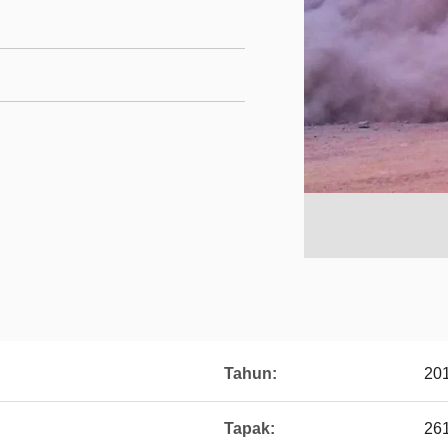
Tahun:
20
Tapak:
26