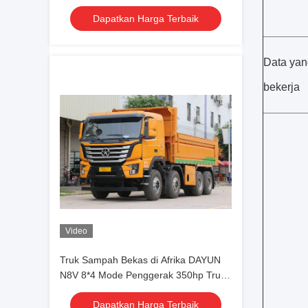
dengan jarak tempuh rendah
Dapatkan Harga Terbaik
Data yan
bekerja
Video
Truk Sampah Bekas di Afrika DAYUN
N8V 8*4 Mode Penggerak 350hp Truk
Sampah Konstruksi Bekas Dengan
Dapatkan Harga Terbaik
Jarak Tempuh Rendah