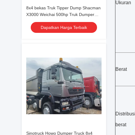
Ukuran
8x4 bekas Truk Tipper Dump Shacman
X3000 Weichai 500hp Truk Dumper
Volquete Volteo Rhd/Lhd
Dapatkan Harga Terbaik
Berat
Distribus
berat
Sinotruck Howo Dumper Truck 8x4