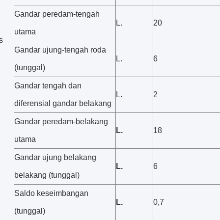
Gandar peredam-tengah
L.
20
utama
s
Gandar ujung-tengah roda
L.
6
(tunggal)
Gandar tengah dan
L.
2
diferensial gandar belakang
Gandar peredam-belakang
L.
18
utama
Gandar ujung belakang
L.
6
belakang (tunggal)
Saldo keseimbangan
L.
0,7
(tunggal)