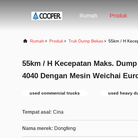
Rumah
Produk
Rumah
>
Produk
>
Truk Dump Bekas
>
55km / H Kece
55km / H Kecepatan Maks. Dump T
4040 Dengan Mesin Weichai Eur
used commercial trucks
used heavy d
Tempat asal:
Cina
Nama merek:
Dongfeng