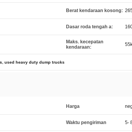
Berat kendaraan kosong:
26
Dasar roda tengah a:
16
Maks. kecepatan
55k
kendaraan:
,
s
used heavy duty dump trucks
Harga
neg
Waktu pengiriman
5- 