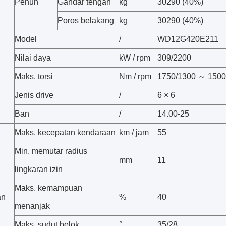
Penuh
Gandar tengah
kg
30290 (40%)
Poros belakang
kg
30290 (40%)
Model
/
WD12G420E211
Nilai daya
kW / rpm
309/2200
Maks. torsi
Nm / rpm
1750/1300 ～ 1500
Jenis drive
/
6 × 6
Ban
/
14.00-25
Maks. kecepatan kendaraan
km / jam
55
Min. memutar radius
mm
11
lingkaran izin
Maks. kemampuan
an
%
40
menanjak
Maks. sudut belok
°
35/28