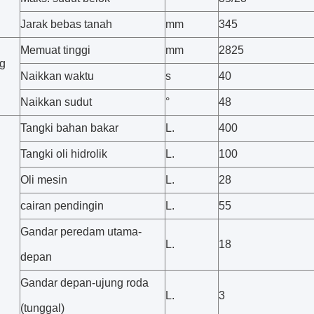
Jarak bebas tanah
mm
345
Memuat tinggi
mm
2825
g
Naikkan waktu
s
40
Naikkan sudut
°
48
Tangki bahan bakar
L.
400
Tangki oli hidrolik
L.
100
Oli mesin
L.
28
cairan pendingin
L.
55
Gandar peredam utama-
L.
18
depan
Gandar depan-ujung roda
L.
3
(tunggal)