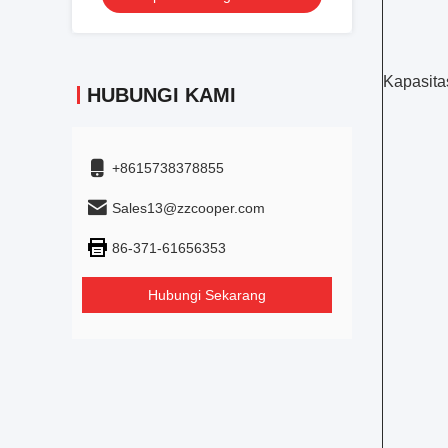
Kapasita
HUBUNGI KAMI
+8615738378855
Sales13@zzcooper.com
86-371-61656353
Hubungi Sekarang