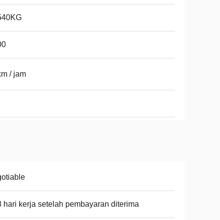
540KG
00
m / jam
otiable
8 hari kerja setelah pembayaran diterima