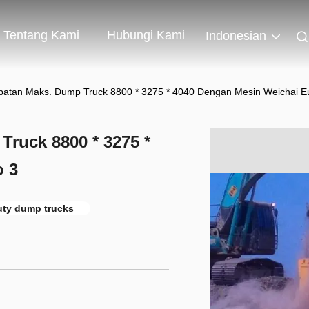
Tentang Kami
Hubungi Kami
Indonesian
patan Maks. Dump Truck 8800 * 3275 * 4040 Dengan Mesin Weichai E
ruck 8800 * 3275 *
o 3
uty dump trucks