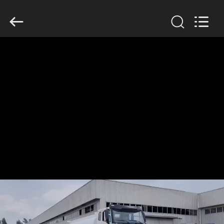
ZHENGZHOU
COOPER
INDUSTRY
CO.,
LTD..
All
Rights
Reserved.
RUMAH
PRODUK
TENTANG
KAMI
TUR
PABRIK
KONTROL