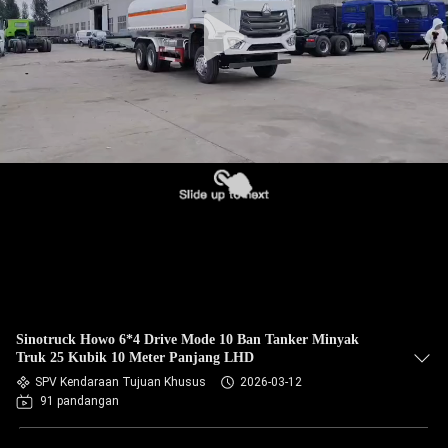
KUALITAS
HUBUNGI
KAMI
PERMINTAAN
PENAWARAN
SITEMAP
KEBIJAKAN
Sinotruck Howo 6*4 Drive Mode 10 Ban Tanker Minyak
PRIVASI
Truk 25 Kubik 10 Meter Panjang LHD
SPV Kendaraan Tujuan Khusus
2026-03-12
91 pandangan