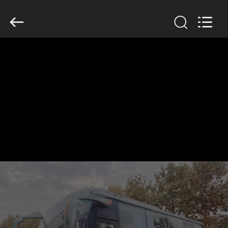
ZHENGZHOU
COOPER
INDUSTRY
CO.,
LTD..
All
Rights
Reserved.
RUMAH
PRODUK
TENTANG
KAMI
TUR
PABRIK
KONTROL