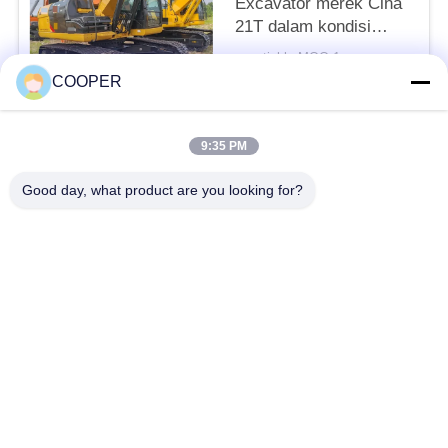
Excavator merek Cina
21T dalam kondisi
yang sangat baik
negotiable MOQ:1
kapasitas 1m3 daya
KONTAK
COOPER
nominal 103kW untuk
konstruksi
9:35 PM
Bad Request
Semua
Good day, what product are you looking for?
Bus Coaster Bekas
Bus Yutong Bekas
Bus Mini Bekas
Truk Traktor Bekas
Truk Dump Bekas
Bus Pelatih Bekas
Bus Tur Bekas
Truk kargo bekas