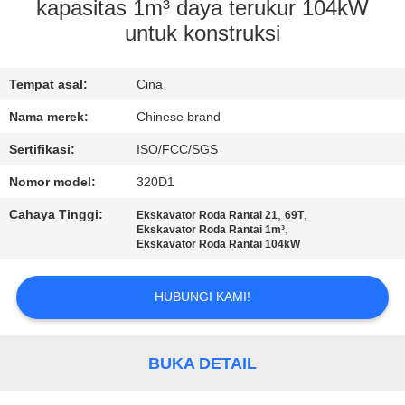
KUALITAS
kapasitas 1m³ daya terukur 104kW
untuk konstruksi
HUBUNGI
Tempat asal:
Cina
KAMI
Nama merek:
Chinese brand
PERMINTAAN
Sertifikasi:
ISO/FCC/SGS
PENAWARAN
Nomor model:
320D1
Cahaya Tinggi:
,
,
Ekskavator Roda Rantai 21
69T
,
SITEMAP
Ekskavator Roda Rantai 1m³
Ekskavator Roda Rantai 104kW
KEBIJAKAN
HUBUNGI KAMI!
PRIVASI
BUKA DETAIL