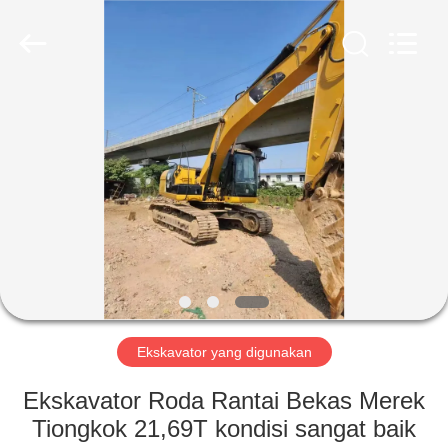
ZHENGZHOU
COOPER
INDUSTRY
CO.,
LTD..
All
Rights
Reserved.
RUMAH
PRODUK
TENTANG
KAMI
TUR
PABRIK
Ekskavator yang digunakan
Ekskavator Roda Rantai Bekas Merek
KONTROL
Tiongkok 21,69T kondisi sangat baik