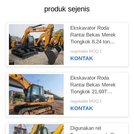
produk sejenis
Ekskavator Roda
Rantai Bekas Merek
Tiongkok 8,24 ton
dalam kondisi sangat
negotiable MOQ:1
baik kapasitas 0,3m³
KONTAK
daya terukur 54,3kW
untuk konstruksi
Ekskavator Roda
Rantai Bekas Merek
Tiongkok 21,69T
kondisi sangat baik
negotiable MOQ:1
kapasitas 1m³ daya
KONTAK
terukur 104kW untuk
konstruksi
Digunakan rel