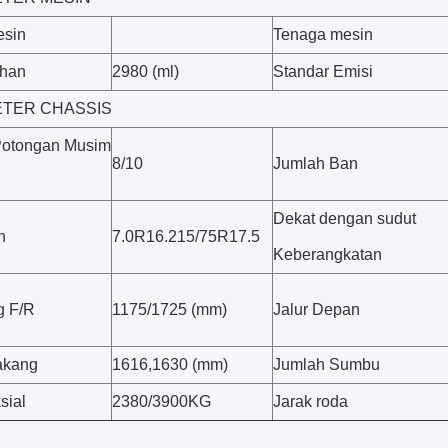
esin
Tenaga mesin
han
2980 (ml)
Standar Emisi
TER CHASSIS
Potongan Musim
8/10
Jumlah Ban
Dekat dengan sudut
n
7.0R16.215/75R17.5
Keberangkatan
g F/R
1175/1725 (mm)
Jalur Depan
akang
1616,1630 (mm)
Jumlah Sumbu
sial
2380/3900KG
Jarak roda