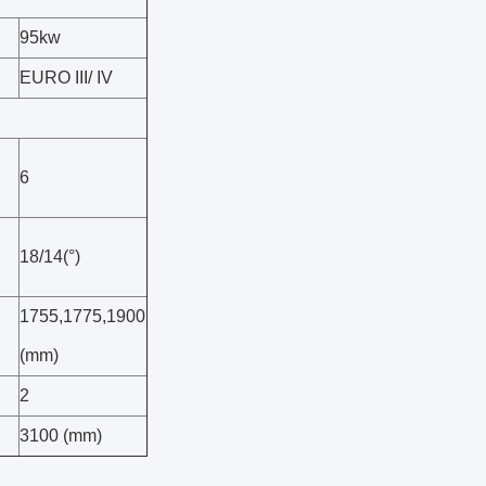
95kw
EURO III/ IV
6
18/14(°)
1755,1775,1900
(mm)
2
3100 (mm)