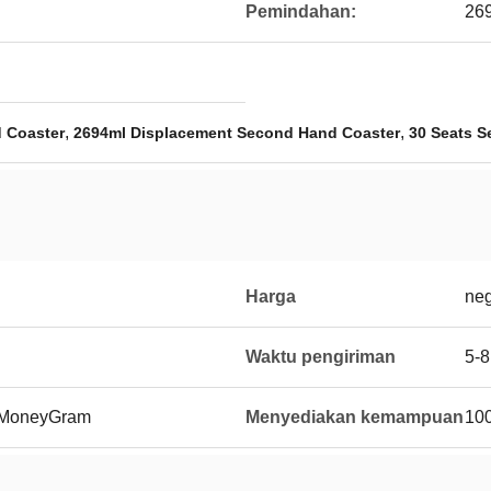
Pemindahan:
26
,
,
 Coaster
2694ml Displacement Second Hand Coaster
30 Seats 
Harga
neg
Waktu pengiriman
5-8
, MoneyGram
Menyediakan kemampuan
10