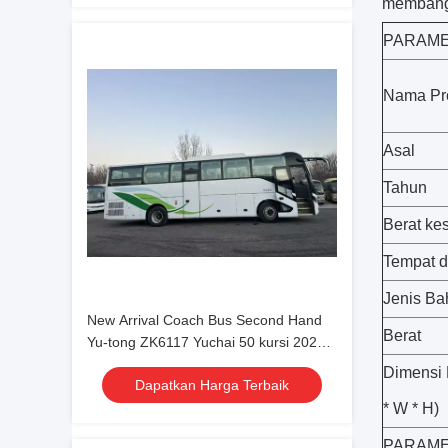
membang
PARAM
Nama Pr
Asal
Tahun
Berat ke
Tempat 
Jenis Ba
New Arrival Coach Bus Second Hand
Berat
Yu-tong ZK6117 Yuchai 50 kursi 2023
Transportasi Mewah Dengan AC
Dimensi 
Dapatkan Harga Terbaik
* W * H)
PARAME