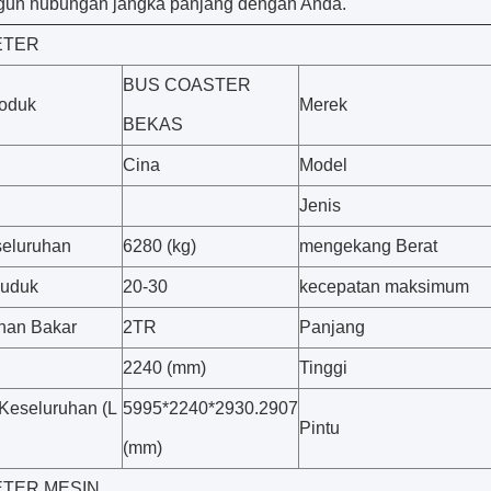
un hubungan jangka panjang dengan Anda.
ETER
BUS COASTER
oduk
Merek
BEKAS
Cina
Model
Jenis
seluruhan
6280 (kg)
mengekang Berat
duduk
20-30
kecepatan maksimum
han Bakar
2TR
Panjang
2240 (mm)
Tinggi
Keseluruhan (L
5995*2240*2930.2907
Pintu
(mm)
TER MESIN