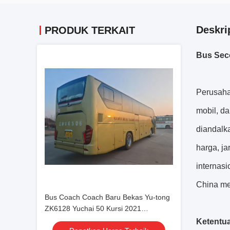
Deskri
PRODUK TERKAIT
Bus Sec
Perusaha
mobil, d
diandalk
harga, ja
internas
China mer
Bus Coach Coach Baru Bekas Yu-tong
ZK6128 Yuchai 50 Kursi 2021
Transport Mewah Dengan AC
Ketentu