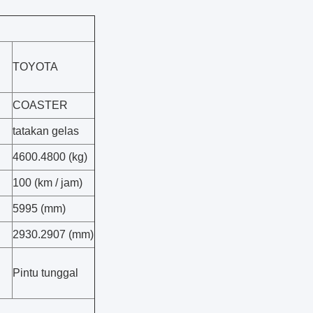
TOYOTA
COASTER
tatakan gelas
4600.4800 (kg)
100 (km / jam)
5995 (mm)
2930.2907 (mm)
Pintu tunggal