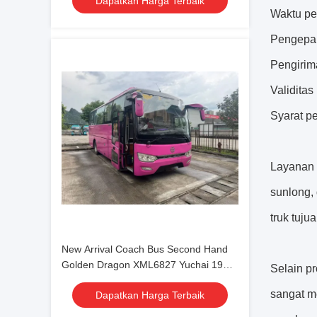
Dapatkan Harga Terbaik
Waktu pe
Pengepak
Pengirim
Validitas
Syarat p
Layanan 
sunlong,
truk tuju
New Arrival Coach Bus Second Hand
Golden Dragon XML6827 Yuchai 19
Selain p
Seat 2020 Transportasi Mewah
sangat m
Dapatkan Harga Terbaik
Dengan AC