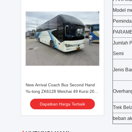
Model m
Peminda
PARAME
Jumlah 
Semi
Jenis Ba
New Arrival Coach Bus Second Hand
Overhan
Yu-tong ZK6128 Weichai 49 Kursi 2021
Transportasi Mewah Dengan AC
Dapatkan Harga Terbaik
Trek Bel
beban ak