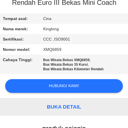
KUALITAS
Rendah Euro III Bekas Mini Coach
HUBUNGI
Tempat asal:
Cina
KAMI
Nama merek:
Kinglong
Sertifikasi:
CCC ,ISO9001
PERMINTAAN
Nomor model:
XMQ6859
PENAWARAN
Cahaya Tinggi:
,
Bus Wisata Bekas XMQ6859
,
Bus Wisata Bekas 35 Kursi
Bus Wisata Bekas Kilometer Rendah
SITEMAP
HUBUNGI KAMI!
KEBIJAKAN
PRIVASI
BUKA DETAIL