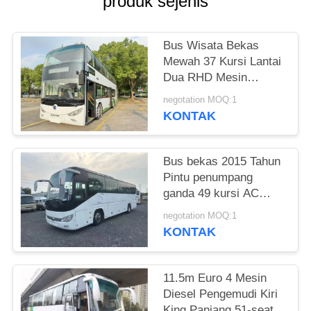
produk sejenis
Bus Wisata Bekas
Mewah 37 Kursi Lantai
Dua RHD Mesin
Weichai Diesel Bus
negotation MOQ:1
Bus Sunlong SLK6126
KONTAK
Bus bekas 2015 Tahun
Pintu penumpang
ganda 49 kursi AC
yang baik
negotation MOQ:1
KONTAK
11.5m Euro 4 Mesin
Diesel Pengemudi Kiri
King Panjang 51-seater