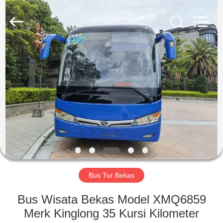
ZHENGZHOU
COOPER
INDUSTRY
CO.,
LTD..
All
Rights
Reserved.
RUMAH
PRODUK
TENTANG
KAMI
TUR
PABRIK
Bus Tur Bekas
Bus Wisata Bekas Model XMQ6859
KONTROL
Merk Kinglong 35 Kursi Kilometer