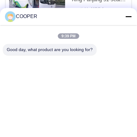
besar digunakan Bus
negotiable MOQ:1
penumpang
KONTAK
COOPER
9:39 PM
Bad Request
Semua
Good day, what product are you looking for?
Bus Coaster Bekas
Bus Yutong Bekas
Bus Mini Bekas
Truk Traktor Bekas
Truk Dump Bekas
Bus Pelatih Bekas
Bus Tur Bekas
Truk kargo bekas