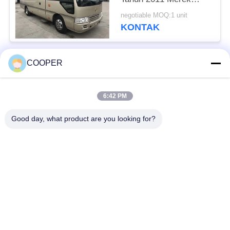
Toyota Dengan 13
negotiable MOQ:1 unit
Kursi
KONTAK
COOPER
Bad Request
Semua
6:42 PM
Bus Coaster Bekas
Bus Yutong Bekas
Good day, what product are you looking for?
Bus Mini Bekas
Truk Traktor Bekas
Truk Dump Bekas
Bus Pelatih Bekas
Bus Tur Bekas
Truk kargo bekas