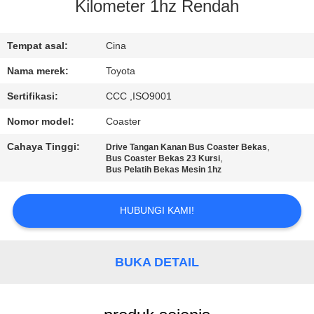
KUALITAS
Kilometer 1hz Rendah
HUBUNGI
Tempat asal:
Cina
KAMI
Nama merek:
Toyota
Sertifikasi:
CCC ,ISO9001
PERMINTAAN
Nomor model:
Coaster
PENAWARAN
Cahaya Tinggi:
,
Drive Tangan Kanan Bus Coaster Bekas
,
Bus Coaster Bekas 23 Kursi
Bus Pelatih Bekas Mesin 1hz
SITEMAP
HUBUNGI KAMI!
KEBIJAKAN
PRIVASI
BUKA DETAIL