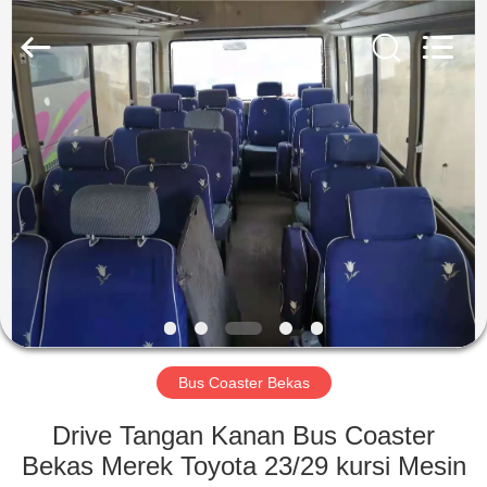
ZHENGZHOU
COOPER
INDUSTRY
CO.,
LTD..
All
Rights
Reserved.
RUMAH
PRODUK
TENTANG
KAMI
TUR
PABRIK
Bus Coaster Bekas
Drive Tangan Kanan Bus Coaster
KONTROL
Bekas Merek Toyota 23/29 kursi Mesin