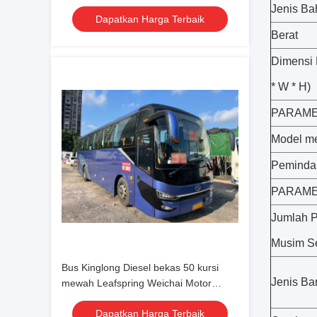
Intercity Commuter Coach
Jenis Ba
Dapatkan Harga Terbaik
Berat
Dimensi 
* W * H)
PARAME
Model m
Peminda
PARAME
Jumlah 
Musim S
Bus Kinglong Diesel bekas 50 kursi
Jenis Ba
mewah Leafspring Weichai Motor
School Tour Intercity Commuter Coach
Dapatkan Harga Terbaik