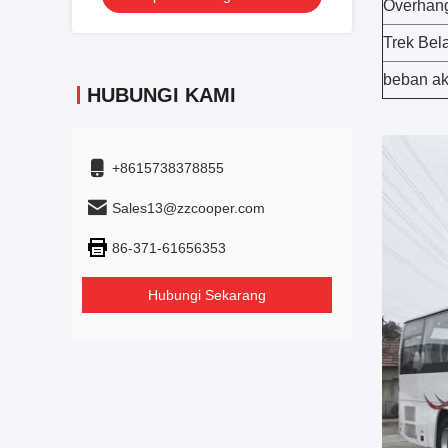
Overhan
Trek Bel
beban ak
HUBUNGI KAMI
+8615738378855
Sales13@zzcooper.com
86-371-61656353
Hubungi Sekarang