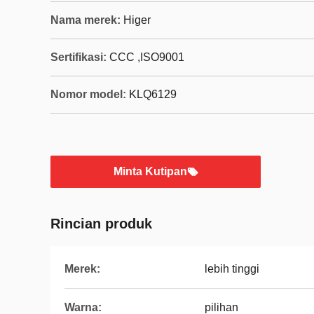
Nama merek:
Higer
Sertifikasi:
CCC ,ISO9001
Nomor model:
KLQ6129
Minta Kutipan
Rincian produk
Merek:
lebih tinggi
Warna:
pilihan