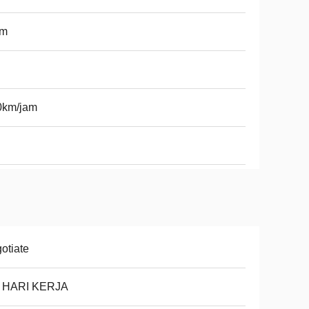
5m
0km/jam
otiate
8 HARI KERJA