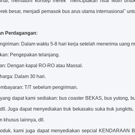
ional, mematuhi konsep merek "menciptakan nilai lebih un
ek besar, menjadi pemasok bus arus utama internasional" untuk
an Perdagangan:
ngiriman: Dalam waktu 5-8 hari kerja setelah menerima uang m
an: Pengepakan telanjang.
an: Dengan kapal RO-RO atau Massal.
 harga: Dalam 30 hari.
embayaran: T/T sebelum pengiriman.
yang dapat kami sediakan: bus coaster BEKAS, bus yutong, bus
 dll. Juga dapat menyediakan
truk bekas
aku suka
truk jungkit
s,
an khusus lainnya, dll.
produk, kami juga dapat menyediakan sepcial KENDARAAN