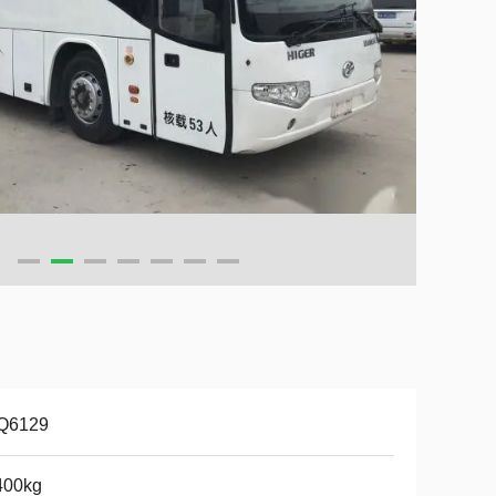
Q6129
400kg