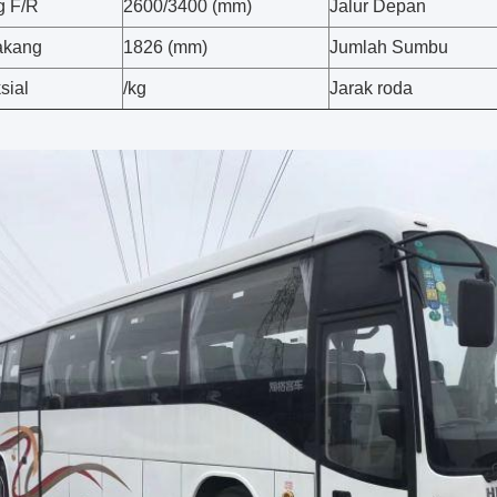
g F/R
2600/3400 (mm)
Jalur Depan
akang
1826 (mm)
Jumlah Sumbu
sial
/kg
Jarak roda