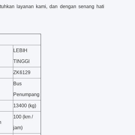
uhkan layanan kami, dan dengan senang hati
LEBIH
TINGGI
ZK6129
Bus
Penumpang
13400 (kg)
100 (km /
m
jam)