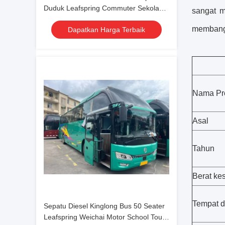
Duduk Leafspring Commuter Sekolah
sangat 
Bandara Gereja Bus Pelatih
membang
Dapatkan Harga Terbaik
Nama Pr
Asal
Tahun
Berat ke
Tempat 
Sepatu Diesel Kinglong Bus 50 Seater
Leafspring Weichai Motor School Tour