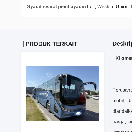
Syarat-syarat pembayaran
T / T, Western Union
Deskri
PRODUK TERKAIT
Kilomet
Perusaha
mobil, d
diandalk
harga, j