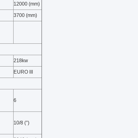
12000 (mm)
3700 (mm)
218kw
EURO III
6
10/8 (°)