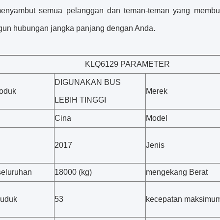
menyambut semua pelanggan dan teman-teman yang membut
un hubungan jangka panjang dengan Anda.
KLQ6129 PARAMETER
DIGUNAKAN BUS
oduk
Merek
LEBIH TINGGI
Cina
Model
2017
Jenis
seluruhan
18000 (kg)
mengekang Berat
duduk
53
kecepatan maksimu