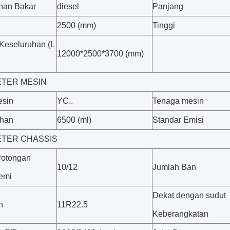
han Bakar
diesel
Panjang
2500 (mm)
Tinggi
Keseluruhan (L
12000*2500*3700 (mm)
TER MESIN
esin
YC..
Tenaga mesin
han
6500 (ml)
Standar Emisi
TER CHASSIS
Potongan
10/12
Jumlah Ban
emi
Dekat dengan sudut
n
11R22.5
Keberangkatan