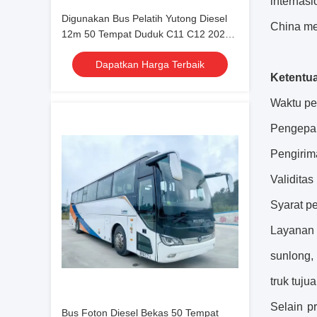
internas
Digunakan Bus Pelatih Yutong Diesel
China mer
12m 50 Tempat Duduk C11 C12 2023
Mesin Weichai Bus Antar Kota Tur
Dapatkan Harga Terbaik
RHD/LHD
Ketentu
Waktu pe
Pengepak
Pengirim
Validitas
Syarat p
Layanan 
sunlong,
truk tuju
Selain 
Bus Foton Diesel Bekas 50 Tempat