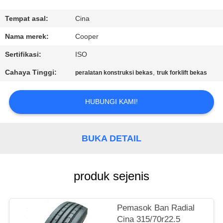
KUALITAS
Tempat asal:
Cina
HUBUNGI
Nama merek:
Cooper
KAMI
Sertifikasi:
ISO
Cahaya Tinggi:
,
peralatan konstruksi bekas
truk forklift bekas
PERMINTAAN
PENAWARAN
HUBUNGI KAMI!
SITEMAP
BUKA DETAIL
KEBIJAKAN
produk sejenis
PRIVASI
Pemasok Ban Radial
Cina 315/70r22.5