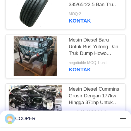
385/65r22.5 Ban Truk
Ban Bus Dengan Harga
MOQ:2
Murah
KONTAK
Mesin Diesel Baru
Untuk Bus Yutong Dan
Truk Dump Howo
Dalam Kondisi Baik
negotiable MOQ:1 unit
KONTAK
Mesin Diesel Cummins
Grosir Dengan 177kw
Hingga 371hp Untuk
Bus Yutong Dan Truk
negotiable MOQ:1Unit
Howo
KONTAK
COOPER