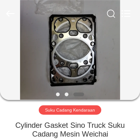
ZHENGZHOU
COOPER
INDUSTRY
CO.,
LTD..
All
Rights
Reserved.
RUMAH
PRODUK
TENTANG
KAMI
TUR
PABRIK
Suku Cadang Kendaraan
Cylinder Gasket Sino Truck Suku
KONTROL
Cadang Mesin Weichai