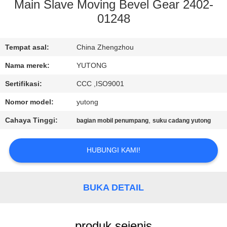
KUALITAS
Main Slave Moving Bevel Gear 2402-
01248
HUBUNGI
Tempat asal:
China Zhengzhou
KAMI
Nama merek:
YUTONG
PERMINTAAN
Sertifikasi:
CCC ,ISO9001
PENAWARAN
Nomor model:
yutong
Cahaya Tinggi:
,
bagian mobil penumpang
suku cadang yutong
SITEMAP
HUBUNGI KAMI!
KEBIJAKAN
PRIVASI
BUKA DETAIL
produk sejenis