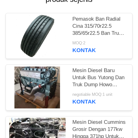
Pemasok Ban Radial
Cina 315/70r22.5
385/65r22.5 Ban Truk
Ban Bus Dengan Harga
MOQ:2
Murah
KONTAK
Mesin Diesel Baru
Untuk Bus Yutong Dan
Truk Dump Howo
Dalam Kondisi Baik
negotiable MOQ:1 unit
KONTAK
Mesin Diesel Cummins
Grosir Dengan 177kw
Hingga 371hp Untuk