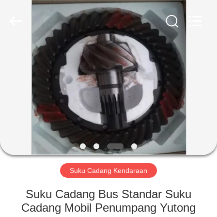
ZHENGZHOU
COOPER
INDUSTRY
CO.,
LTD..
All
Rights
Reserved.
RUMAH
PRODUK
TENTANG
KAMI
TUR
PABRIK
Suku Cadang Kendaraan
Suku Cadang Bus Standar Suku
KONTROL
Cadang Mobil Penumpang Yutong