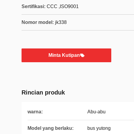
Sertifikasi:
CCC ,ISO9001
Nomor model:
jk338
Minta Kutipan
Rincian produk
warna:
Abu-abu
Model yang berlaku:
bus yutong