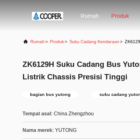
Rumah
Produk
Rumah
>
Produk
>
Suku Cadang Kendaraan
>
ZK6129H
ZK6129H Suku Cadang Bus Yuto
Listrik Chassis Presisi Tinggi
bagian bus yutong
suku cadang yuto
Tempat asal:
China Zhengzhou
Nama merek:
YUTONG