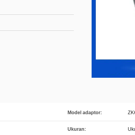
Model adaptor:
ZK
Ukuran:
Uku