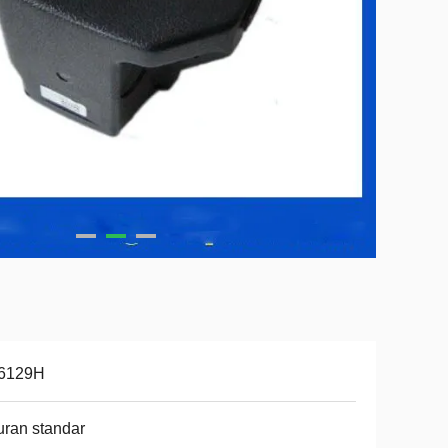
6129H
ran standar