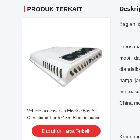
Deskri
PRODUK TERKAIT
Bagian li
Perusaha
mobil, d
diandalk
harga, ja
internas
China mer
Vehicle accessories Electric Bus Air
Conditione For 5~18m Electric buses
Dapatkan Harga Terbaik
Keuntung