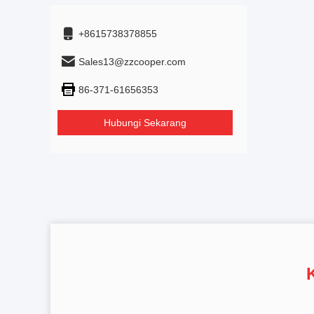
+8615738378855
Sales13@zzcooper.com
86-371-61656353
Hubungi Sekarang