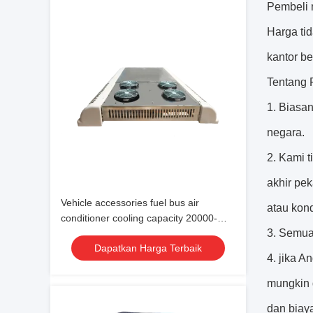
Pembeli 
Harga ti
kantor be
Tentang 
1. Biasa
negara.
2. Kami t
akhir pe
Vehicle accessories fuel bus air
atau kond
conditioner cooling capacity 20000-
3. Semua
38000 24V
Dapatkan Harga Terbaik
4. jika 
mungkin 
dan biay