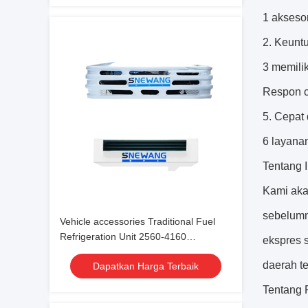
1 aksesor
2. Keunt
3 memili
Respon c
5. Cepat
6 layana
Tentang 
Kami aka
sebelumn
Vehicle accessories Traditional Fuel
Refrigeration Unit 2560-4160
ekspres 
-18℃~30℃
daerah te
Dapatkan Harga Terbaik
Tentang 