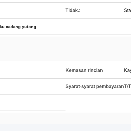
Tidak.:
Sta
ku cadang yutong
Kemasan rincian
Ka
Syarat-syarat pembayaran
T/T