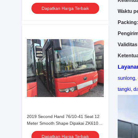
Ketentu
Kota Mesin Yuchai
Dapatkan Harga Terbaik
Waktu p
Packing
Pengiri
Validita
Ketentu
Layanan
sunlong,
tangki, d
2019 Second Hand 76/10-41 Seat 12
Meter Smooth Shape Dipakai ZK6108
Bus Kota Pintu Ganda
Dapatkan Harga Terbaik