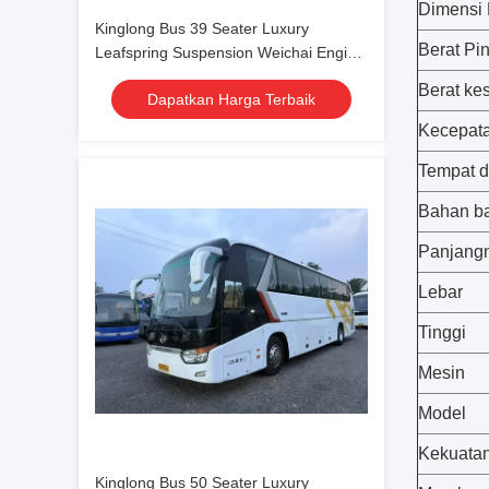
Dimensi 
Kinglong Bus 39 Seater Luxury
Berat Pin
Leafspring Suspension Weichai Engine
School Tour Bus
Berat ke
Dapatkan Harga Terbaik
Kecepata
Tempat 
Bahan b
Panjang
Lebar
Tinggi
Mesin
Model
Kekuata
Kinglong Bus 50 Seater Luxury