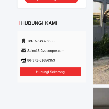
HUBUNGI KAMI
+8615738378855
Sales13@zzcooper.com
86-371-61656353
Hubungi Sekarang