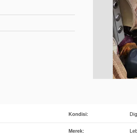
Kondisi:
Di
Merek:
Leb