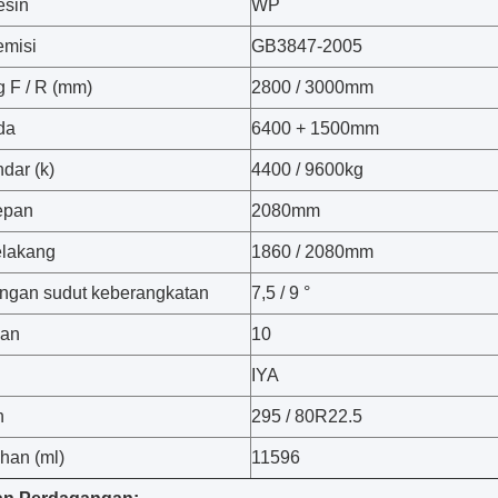
esin
WP
emisi
GB3847-2005
 F / R (mm)
2800 / 3000mm
da
6400 + 1500mm
dar (k)
4400 / 9600kg
epan
2080mm
elakang
1860 / 2080mm
ngan sudut keberangkatan
7,5 / 9 °
ban
10
IYA
n
295 / 80R22.5
han (ml)
11596