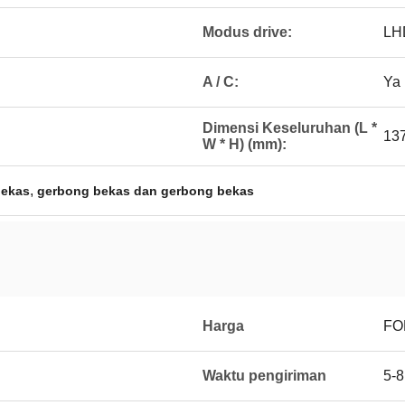
Modus drive:
LH
A / C:
Ya
Dimensi Keseluruhan (L *
13
W * H) (mm):
,
bekas
gerbong bekas dan gerbong bekas
Harga
FO
Waktu pengiriman
5-