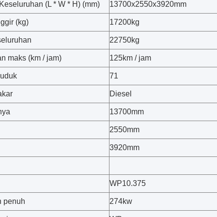
Keseluruhan (L * W * H) (mm)
13700x2550x3920mm
ggir (kg)
17200kg
seluruhan
22750kg
n maks (km / jam)
125km / jam
duduk
71
akar
Diesel
nya
13700mm
2550mm
3920mm
WP10.375
n penuh
274kw