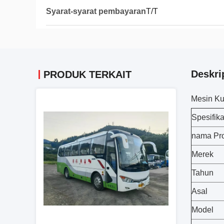
Syarat-syarat pembayaran
T/T
Deskri
PRODUK TERKAIT
Mesin Ku
Spesifika
nama Pr
Merek
Tahun
Asal
Model