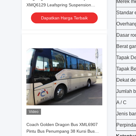
Merek m
XMQ6129 Leafspring Suspension
Weichai Engine 336hp Tour Bus
Standar 
Dapatkan Harga Terbaik
Overhang
Dasar ro
Berat gan
Tapak D
Tapak B
Dekat de
Jumlah 
A / C
Video
Jenis ba
Coach Golden Dragon Bus XML6907
Perpinda
Pintu Bus Penumpang 38 Kursi Bus