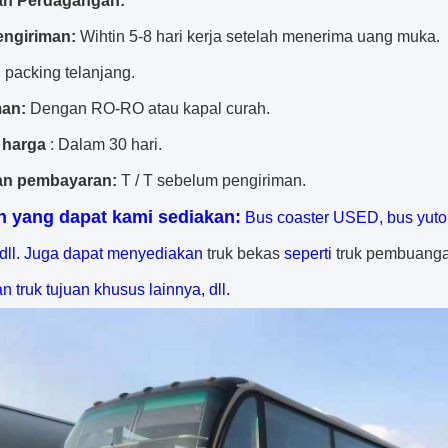
an Perdagangan:
engiriman:
Wihtin 5-8 hari kerja setelah menerima uang muka.
:
packing telanjang.
man:
Dengan RO-RO atau kapal curah.
s harga
: Dalam 30 hari.
an pembayaran:
T / T sebelum pengiriman.
 yang dapat kami sediakan:
Bus coaster USED, bus yuton
 dll. Juga dapat menyediakan
truk bekas
seperti
truk pembuang
an truk tujuan khusus lainnya, dll.