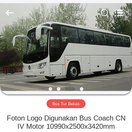
ZHENGZHOU
COOPER
INDUSTRY
CO.,
LTD..
All
Rights
Reserved.
RUMAH
PRODUK
TENTANG
KAMI
TUR
PABRIK
Bus Tur Bekas
Foton Logo Digunakan Bus Coach CN
KONTROL
IV Motor 10990x2500x3420mm