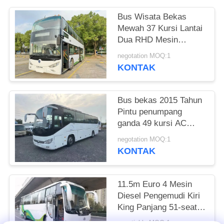
Bus Wisata Bekas
Mewah 37 Kursi Lantai
Dua RHD Mesin
Weichai Diesel Bus
negotation MOQ:1
Bus Sunlong SLK6126
KONTAK
Bus bekas 2015 Tahun
Pintu penumpang
ganda 49 kursi AC
yang baik
negotation MOQ:1
KONTAK
11.5m Euro 4 Mesin
Diesel Pengemudi Kiri
King Panjang 51-seater
besar digunakan Bus
negotiable MOQ:1