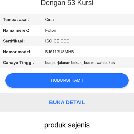
KUALITAS
Dengan 53 Kursi
HUBUNGI
Tempat asal:
Cina
KAMI
Nama merek:
Foton
Sertifikasi:
ISO CE CCC
PERMINTAAN
Nomor model:
BJ6113U8MHB
PENAWARAN
Cahaya Tinggi:
,
bus perjalanan bekas
bus mewah bekas
SITEMAP
HUBUNGI KAMI!
KEBIJAKAN
BUKA DETAIL
PRIVASI
produk sejenis