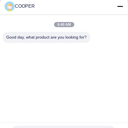
penumpang
KONTAK
COOPER
6:40 AM
Bad Request
Semua
Good day, what product are you looking for?
Bus Coaster Bekas
Bus Yutong Bekas
Bus Mini Bekas
Truk Traktor Bekas
Truk Dump Bekas
Bus Pelatih Bekas
Bus Tur Bekas
Truk kargo bekas
Berlangganan