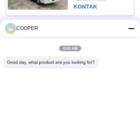
Kapasitas 3000cc
KONTAK
NEW
COOPER
Bad Request
Semua
4:49 AM
Bus Coaster Bekas
Bus Yutong Bekas
Good day, what product are you looking for?
Bus Mini Bekas
Truk Traktor Bekas
Truk Dump Bekas
Bus Pelatih Bekas
Bus Tur Bekas
Truk kargo bekas
Berlangganan