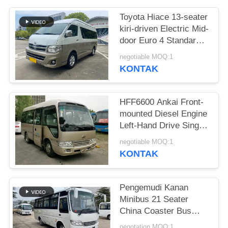
Toyota Hiace 13-seater
kiri-driven Electric Mid-
door Euro 4 Standar
Champagne Gold
negotiable MOQ:1
Minibus
KONTAK
HFF6600 Ankai Front-
mounted Diesel Engine
Left-Hand Drive Single-
door Medium-sized
negotiable MOQ:1
Bus
KONTAK
Pengemudi Kanan
Minibus 21 Seater
China Coaster Bus
Euro 3 Mesin Diesel
negotation MOQ:1