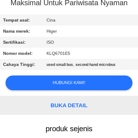
KUALITAS
Maksimal Untuk Pariwisata Nyaman
HUBUNGI
Tempat asal:
Cina
KAMI
Nama merek:
Higer
Sertifikasi:
ISO
PERMINTAAN
Nomor model:
KLQ6701E5
PENAWARAN
Cahaya Tinggi:
,
used small bus
second hand microbus
SITEMAP
HUBUNGI KAMI!
KEBIJAKAN
BUKA DETAIL
PRIVASI
produk sejenis