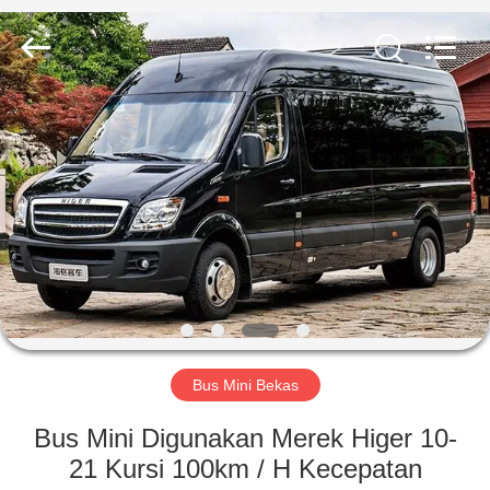
ZHENGZHOU
COOPER
INDUSTRY
CO.,
LTD..
All
Rights
Reserved.
RUMAH
PRODUK
TENTANG
KAMI
TUR
PABRIK
Bus Mini Bekas
Bus Mini Digunakan Merek Higer 10-
KONTROL
21 Kursi 100km / H Kecepatan