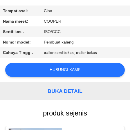
KUALITAS
Tempat asal:
Cina
HUBUNGI
Nama merek:
COOPER
KAMI
Sertifikasi:
ISO/CCC
Nomor model:
Pembuat kaleng
PERMINTAAN
Cahaya Tinggi:
,
trailer semi bekas
trailer bekas
PENAWARAN
HUBUNGI KAMI!
SITEMAP
BUKA DETAIL
KEBIJAKAN
PRIVASI
produk sejenis