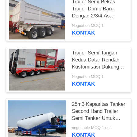
Trailer Semi Bekas
Trailer Dump Baru
Dengan 2/3/4 As
Buatan China Muat 60
Negoation MOQ:1
Ton
KONTAK
Trailer Semi Tangan
Kedua Datar Rendah
Kustomisasi Dukungan
3axle 4axle 6axle
Negoation MOQ:1
KONTAK
25m3 Kapasitas Tanker
Second Hand Trailer
Semi Tanker Untuk
Konstruksi
negotiable MOQ:1 unit
KONTAK