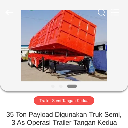
ZHENGZHOU
COOPER
INDUSTRY
CO.,
LTD..
All
Rights
Reserved.
RUMAH
PRODUK
TENTANG
KAMI
TUR
PABRIK
Trailer Semi Tangan Kedua
35 Ton Payload Digunakan Truk Semi,
KONTROL
3 As Operasi Trailer Tangan Kedua