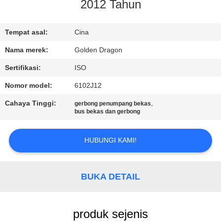
KUALITAS
2012 Tahun
HUBUNGI
Tempat asal:
Cina
KAMI
Nama merek:
Golden Dragon
Sertifikasi:
ISO
PERMINTAAN
Nomor model:
6102J12
PENAWARAN
Cahaya Tinggi:
,
gerbong penumpang bekas
bus bekas dan gerbong
SITEMAP
HUBUNGI KAMI!
KEBIJAKAN
PRIVASI
BUKA DETAIL
produk sejenis