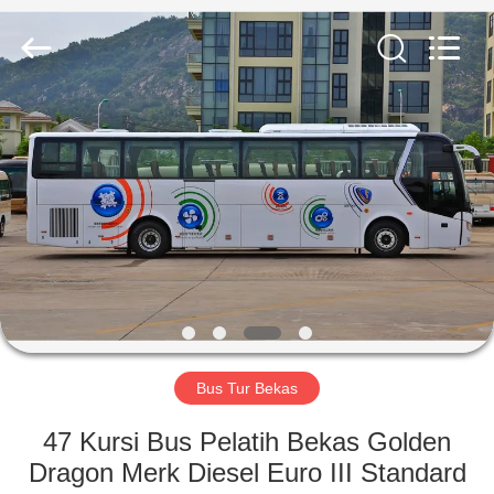
ZHENGZHOU
COOPER
INDUSTRY
CO.,
LTD..
All
Rights
Reserved.
RUMAH
PRODUK
TENTANG
KAMI
TUR
PABRIK
Bus Tur Bekas
47 Kursi Bus Pelatih Bekas Golden
KONTROL
Dragon Merk Diesel Euro III Standard