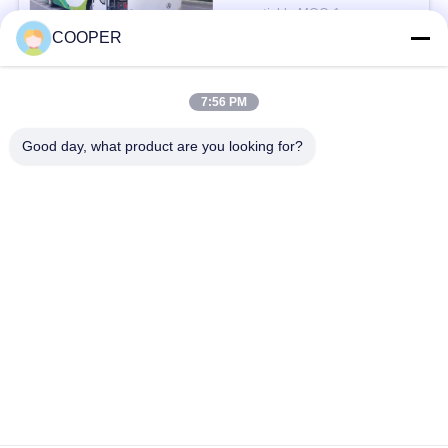
besar digunakan Bus
negotiable MOQ:1
penumpang
KONTAK
COOPER
7:56 PM
Bad Request
Semua
Good day, what product are you looking for?
Bus Coaster Bekas
Bus Yutong Bekas
Bus Mini Bekas
Truk Traktor Bekas
Truk Dump Bekas
Bus Pelatih Bekas
Bus Tur Bekas
Truk kargo bekas